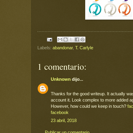
Labels:
abandonar
,
T. Carlyle
1 comentario:
Unknown
dijo...
Thanks for the good writeup. It actually w
account it. Look complex to more added a
However, how could we keep in touch?
fa
facebook
23 abril, 2018
Publicar un comentario