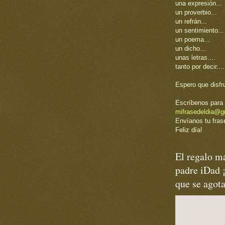
una expresión...
un proverbio...
un refrán...
un sentimiento...
un poema...
un dicho...
unas letras....
tanto por decir....
Espero que disfr
Escríbenos para 
mifrasedeldia@g
Envíanos tu frase
Feliz día!
El regalo má
padre iDad 
que se agot