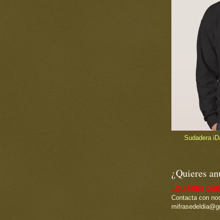
Sudadera iDad
¿Quieres an
¿QUIERES QUE
Contacta con nos
mifrasedeldia@g