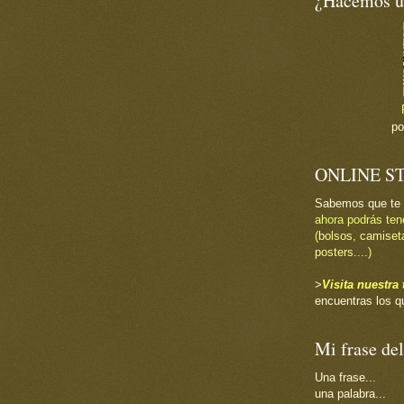
¿Hacemos un
p
ONLINE S
Sabemos que te
ahora podrás ten
(
bolsos, camiset
posters....
)
>
Visita nuestr
encuentras los q
Mi frase del
Una frase...
una palabra...