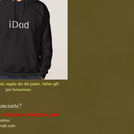
, regalo dia del padre, father gift
por
fivesenses
unciarte?
 TU ANUNCIO APAREZCA AQUI?
otros:
mail.com