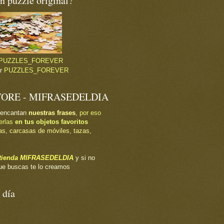
 puzzle original?
PUZZLES_FOREVER
or
PUZZLES_FOREVER
TORE - MIFRASEDELDIA
 encantan
nuestras frases
, por eso
erlas
en tus objetos favoritos
as, carcasas de móviles, tazas,
a tienda MIFRASEDELDIA
y si no
ue buscas te lo creamos
 día