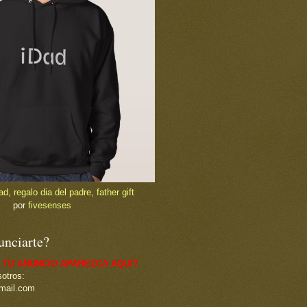
, regalo dia del padre, father gift
por
fivesenses
unciarte?
 TU ANUNCIO APAREZCA AQUI?
otros:
mail.com