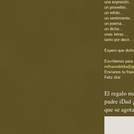
una expresión...
un proverbio...
un refrán...
un sentimiento...
un poema...
un dicho...
unas letras....
tanto por decir....
Espero que disfr
Escríbenos para 
mifrasedeldia@g
Envíanos tu frase
Feliz día!
El regalo má
padre iDad 
que se agot