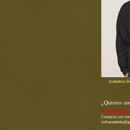
Sudadera iDad
¿Quieres an
¿QUIERES QUE
Contacta con nos
mifrasedeldia@g