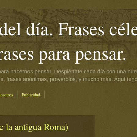
del día. Frases cél
frases para pensar.
ara hacernos pensar. Despiértate cada día con una nue
es, frases anónimas, proverbios, y mucho más. Aquí tendr
nosotros
Publicidad
de la antigua Roma)