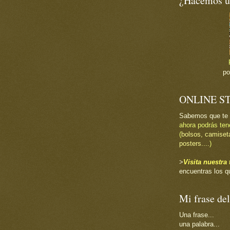
¿Hacemos un
p
ONLINE S
Sabemos que te
ahora podrás ten
(
bolsos, camiset
posters....
)
>
Visita nuestr
encuentras los q
Mi frase del
Una frase...
una palabra...