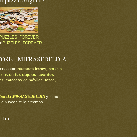
 puzzle original?
PUZZLES_FOREVER
or
PUZZLES_FOREVER
TORE - MIFRASEDELDIA
 encantan
nuestras frases
, por eso
erlas
en tus objetos favoritos
as, carcasas de móviles, tazas,
a tienda MIFRASEDELDIA
y si no
ue buscas te lo creamos
 día