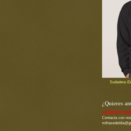
Sudadera iDad
¿Quieres an
¿QUIERES QUE
Contacta con nos
mifrasedeldia@g