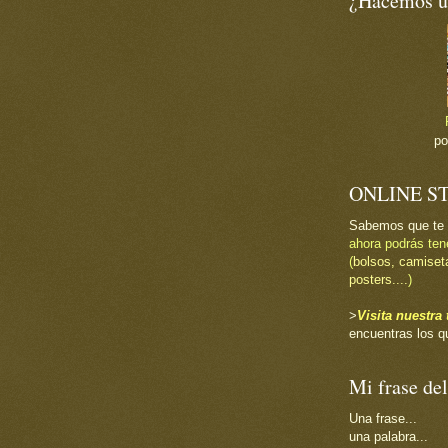
¿Hacemos un
p
ONLINE S
Sabemos que te
ahora podrás ten
(
bolsos, camiset
posters....
)
>
Visita nuestr
encuentras los q
Mi frase del
Una frase...
una palabra...