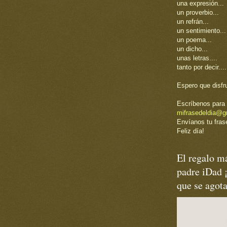
una expresión...
un proverbio...
un refrán...
un sentimiento...
un poema...
un dicho...
unas letras....
tanto por decir....
Espero que disfr
Escríbenos para 
mifrasedeldia@g
Envíanos tu frase
Feliz día!
El regalo má
padre iDad 
que se agot