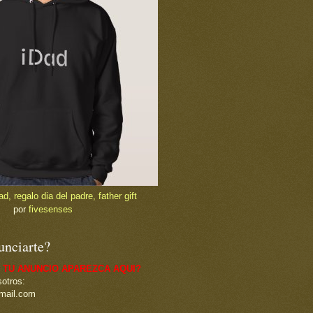
, regalo dia del padre, father gift
por
fivesenses
unciarte?
 TU ANUNCIO APAREZCA AQUI?
otros:
mail.com