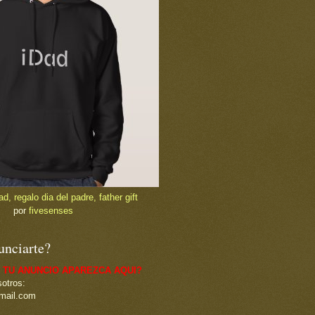
, regalo dia del padre, father gift
por
fivesenses
unciarte?
 TU ANUNCIO APAREZCA AQUI?
otros:
mail.com