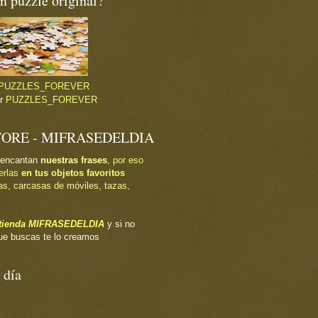
 puzzle original?
PUZZLES_FOREVER
or
PUZZLES_FOREVER
TORE - MIFRASEDELDIA
 encantan
nuestras frases
, por eso
erlas
en tus objetos favoritos
as, carcasas de móviles, tazas,
a tienda MIFRASEDELDIA
y si no
ue buscas te lo creamos
 día