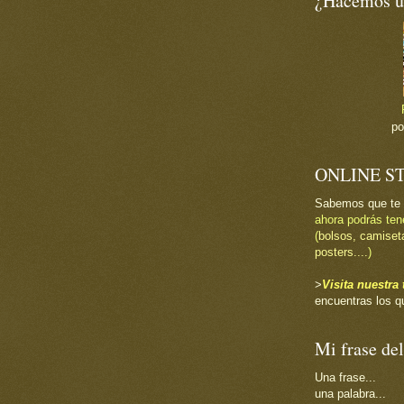
¿Hacemos un
p
ONLINE S
Sabemos que te
ahora podrás ten
(
bolsos, camiset
posters....
)
>
Visita nuestr
encuentras los q
Mi frase del
Una frase...
una palabra...