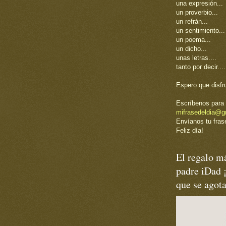
una expresión...
un proverbio...
un refrán...
un sentimiento...
un poema...
un dicho...
unas letras....
tanto por decir....
Espero que disfr
Escríbenos para 
mifrasedeldia@g
Envíanos tu frase
Feliz día!
El regalo má
padre iDad 
que se agot