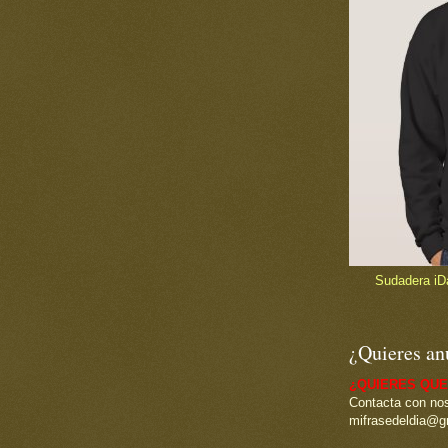
Sudadera iDad
¿Quieres an
¿QUIERES QUE
Contacta con nos
mifrasedeldia@g