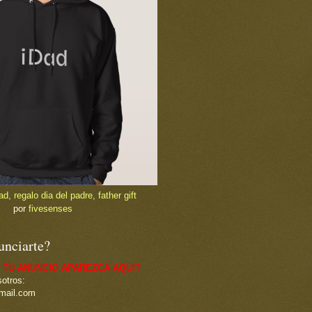
, regalo dia del padre, father gift
por
fivesenses
unciarte?
 TU ANUNCIO APAREZCA AQUI?
otros:
mail.com