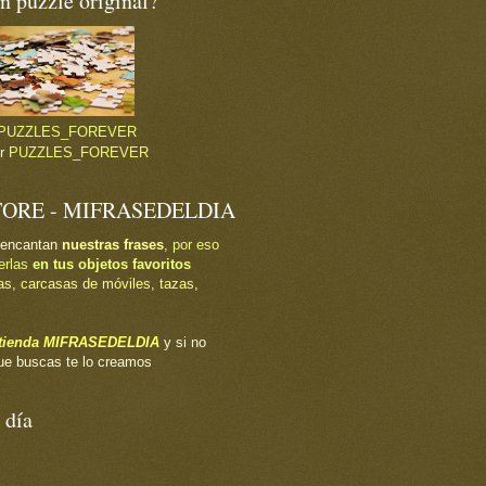
 puzzle original?
PUZZLES_FOREVER
or
PUZZLES_FOREVER
TORE - MIFRASEDELDIA
 encantan
nuestras frases
, por eso
erlas
en tus objetos favoritos
as, carcasas de móviles, tazas,
a tienda MIFRASEDELDIA
y si no
ue buscas te lo creamos
 día