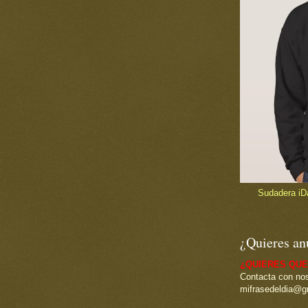
Sudadera iDad
¿Quieres an
¿QUIERES QUE
Contacta con nos
mifrasedeldia@g