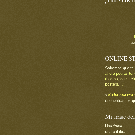
¿Hacemos un
p
ONLINE S
Sabemos que te
ahora podrás ten
(
bolsos, camiset
posters....
)
>
Visita nuestr
encuentras los q
Mi frase del
Una frase...
una palabra...