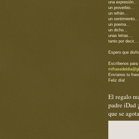
una expresión...
un proverbio...
un refrán...
un sentimiento...
un poema...
un dicho...
unas letras....
tanto por decir....
Espero que disfr
Escríbenos para 
mifrasedeldia@g
Envíanos tu frase
Feliz día!
El regalo má
padre iDad 
que se agot