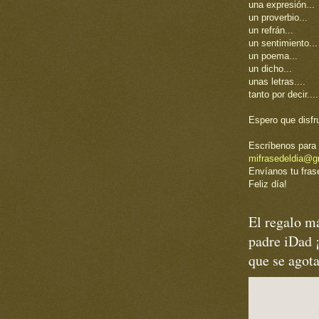
una expresión...
un proverbio...
un refrán...
un sentimiento...
un poema...
un dicho...
unas letras....
tanto por decir....
Espero que disfr
Escríbenos para 
mifrasedeldia@g
Envíanos tu frase
Feliz día!
El regalo má
padre iDad 
que se agot