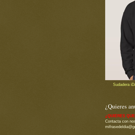
Sudadera iDad
¿Quieres an
¿QUIERES QUE
Contacta con nos
mifrasedeldia@g