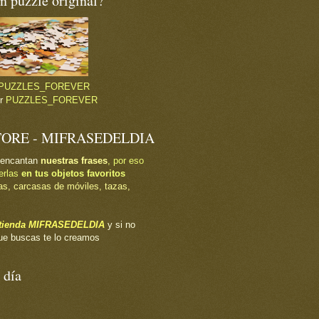
 puzzle original?
PUZZLES_FOREVER
or
PUZZLES_FOREVER
TORE - MIFRASEDELDIA
 encantan
nuestras frases
, por eso
erlas
en tus objetos favoritos
as, carcasas de móviles, tazas,
a tienda MIFRASEDELDIA
y si no
ue buscas te lo creamos
 día