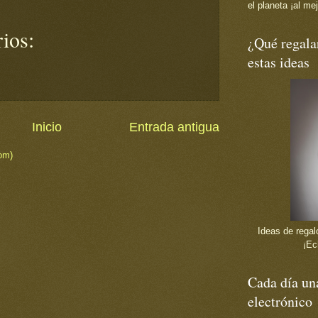
el planeta ¡al mej
ios:
¿Qué regala
estas ideas
Inicio
Entrada antigua
om)
Ideas de regalo
¡Ec
Cada día una
electrónico