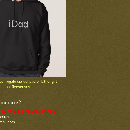
, regalo dia del padre, father gift
por
fivesenses
unciarte?
 TU ANUNCIO APAREZCA AQUI?
otros:
mail.com