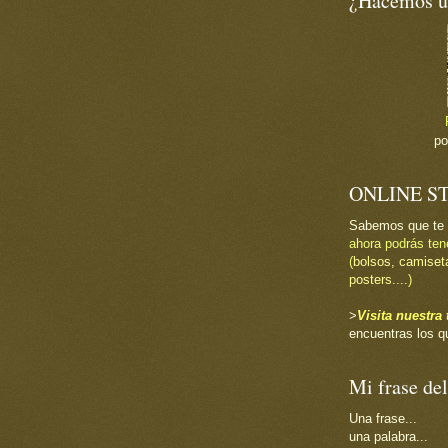
¿Hacemos un
p
ONLINE S
Sabemos que te
ahora podrás ten
(
bolsos, camiset
posters....
)
>
Visita nuestr
encuentras los q
Mi frase del
Una frase...
una palabra...