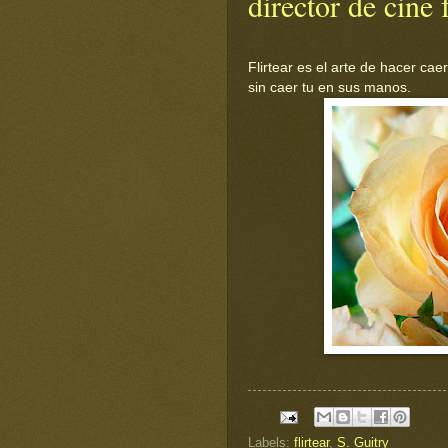
director de cine 
Flirtear es el arte de hacer cae
sin caer tu en sus manos.
Labels:
flirtear
,
S. Guitry