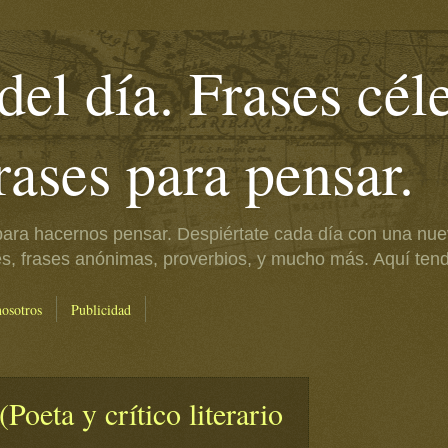
del día. Frases cél
frases para pensar.
ara hacernos pensar. Despiértate cada día con una nue
es, frases anónimas, proverbios, y mucho más. Aquí tendr
nosotros
Publicidad
Poeta y crítico literario