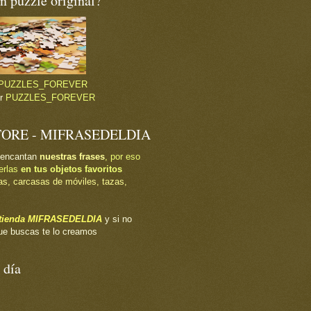
 puzzle original?
PUZZLES_FOREVER
or
PUZZLES_FOREVER
TORE - MIFRASEDELDIA
 encantan
nuestras frases
, por eso
erlas
en tus objetos favoritos
as, carcasas de móviles, tazas,
a tienda MIFRASEDELDIA
y si no
ue buscas te lo creamos
 día