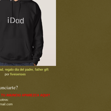
, regalo dia del padre, father gift
por
fivesenses
unciarte?
 TU ANUNCIO APAREZCA AQUI?
otros:
mail.com