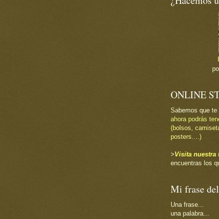
¿Hacemos un
p
ONLINE S
Sabemos que te
ahora podrás ten
(
bolsos, camiset
posters....
)
>
Visita nuestr
encuentras los q
Mi frase del
Una frase...
una palabra...