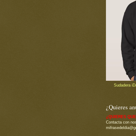
Sudadera iDad
¿Quieres an
¿QUIERES QUE
Contacta con nos
mifrasedeldia@g