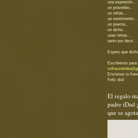
una expresión...
un proverbio...
un refrán...
un sentimiento...
un poema...
un dicho...
unas letras....
tanto por decir....
Espero que disfr
Escríbenos para 
mifrasedeldia@g
Envíanos tu frase
Feliz día!
El regalo má
padre iDad 
que se agot