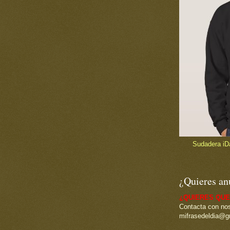
Sudadera iDad
¿Quieres an
¿QUIERES QUE
Contacta con nos
mifrasedeldia@g