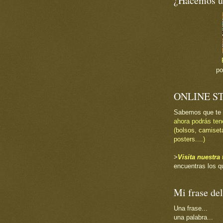
¿Hacemos un
p
ONLINE S
Sabemos que te
ahora podrás ten
(
bolsos, camiset
posters....
)
>
Visita nuestr
encuentras los q
Mi frase del
Una frase...
una palabra...