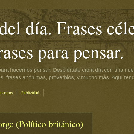
del día. Frases cél
frases para pensar.
ara hacernos pensar. Despiértate cada día con una nue
es, frases anónimas, proverbios, y mucho más. Aquí tendr
nosotros
Publicidad
ge (Político británico)