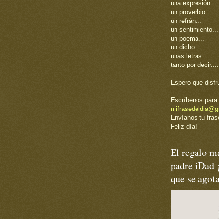
una expresión...
un proverbio...
un refrán...
un sentimiento...
un poema...
un dicho...
unas letras....
tanto por decir....
Espero que disfr
Escríbenos para 
mifrasedeldia@g
Envíanos tu frase
Feliz día!
El regalo má
padre iDad 
que se agot