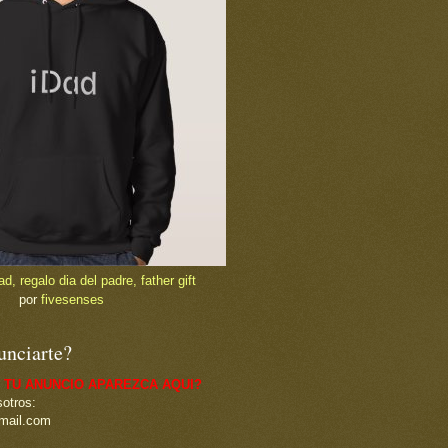
, regalo dia del padre, father gift
por
fivesenses
unciarte?
 TU ANUNCIO APAREZCA AQUI?
otros:
mail.com