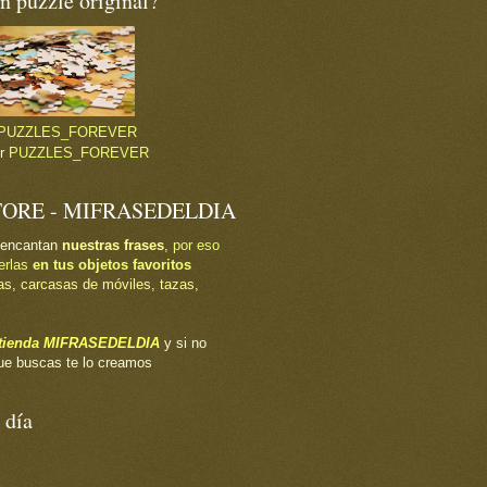
 puzzle original?
PUZZLES_FOREVER
or
PUZZLES_FOREVER
TORE - MIFRASEDELDIA
 encantan
nuestras frases
, por eso
erlas
en tus objetos favoritos
as, carcasas de móviles, tazas,
a tienda MIFRASEDELDIA
y si no
ue buscas te lo creamos
 día