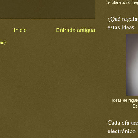
el planeta ¡al mej
¿Qué regala
estas ideas
Inicio
Entrada antigua
om)
Ideas de regalo
¡Ec
Cada día una
electrónico