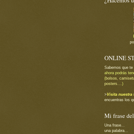
¿Hacemos un
p
ONLINE S
Sabemos que te
ahora podrás ten
(
bolsos, camiset
posters....
)
>
Visita nuestr
encuentras los q
Mi frase del
Una frase...
una palabra...