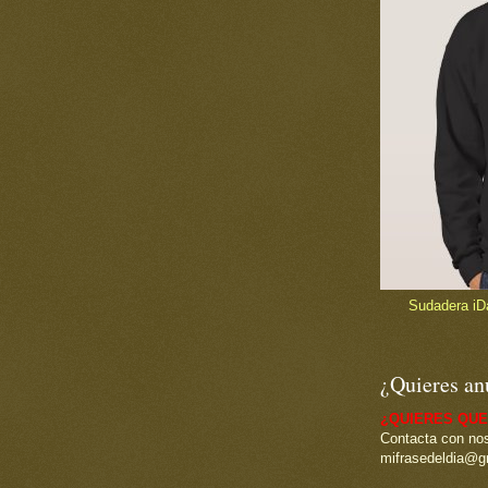
Sudadera iDad
¿Quieres an
¿QUIERES QUE
Contacta con nos
mifrasedeldia@g