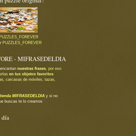
 puzzle original?
PUZZLES_FOREVER
or
PUZZLES_FOREVER
TORE - MIFRASEDELDIA
 encantan
nuestras frases
, por eso
erlas
en tus objetos favoritos
as, carcasas de móviles, tazas,
a tienda MIFRASEDELDIA
y si no
ue buscas te lo creamos
 día