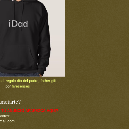
, regalo dia del padre, father gift
por
fivesenses
unciarte?
 TU ANUNCIO APAREZCA AQUI?
otros:
mail.com