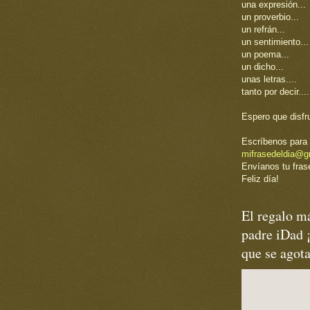
una expresión...
un proverbio...
un refrán...
un sentimiento...
un poema...
un dicho...
unas letras....
tanto por decir....
Espero que disfr
Escríbenos para 
mifrasedeldia@g
Envíanos tu frase
Feliz día!
El regalo má
padre iDad 
que se agot