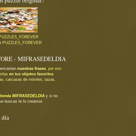
 puzzle original?
PUZZLES_FOREVER
or
PUZZLES_FOREVER
TORE - MIFRASEDELDIA
 encantan
nuestras frases
, por eso
erlas
en tus objetos favoritos
as, carcasas de móviles, tazas,
a tienda MIFRASEDELDIA
y si no
ue buscas te lo creamos
 día