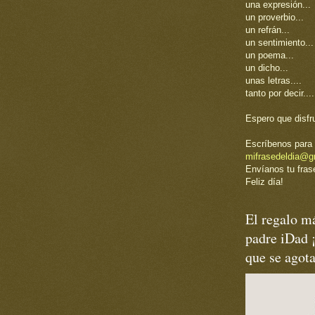
una expresión...
un proverbio...
un refrán...
un sentimiento...
un poema...
un dicho...
unas letras....
tanto por decir....
Espero que disfr
Escríbenos para 
mifrasedeldia@g
Envíanos tu frase
Feliz día!
El regalo má
padre iDad 
que se agot