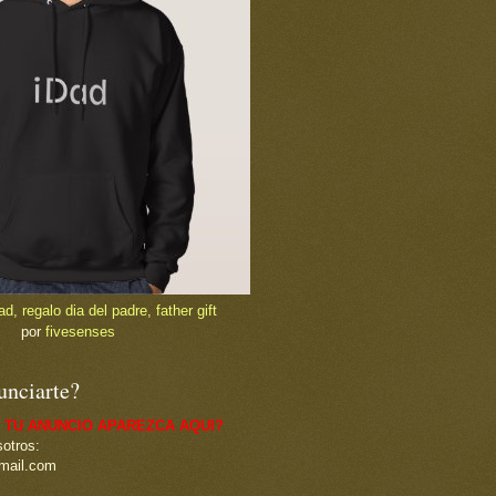
, regalo dia del padre, father gift
por
fivesenses
unciarte?
 TU ANUNCIO APAREZCA AQUI?
otros:
mail.com