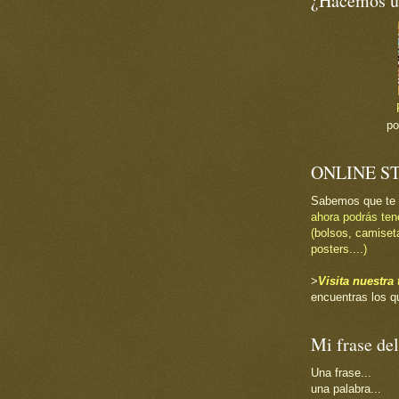
¿Hacemos un
p
ONLINE S
Sabemos que te
ahora podrás ten
(
bolsos, camiset
posters....
)
>
Visita nuestr
encuentras los q
Mi frase del
Una frase...
una palabra...