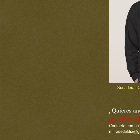
Sudadera iDad
¿Quieres an
¿QUIERES QUE
Contacta con nos
mifrasedeldia@g