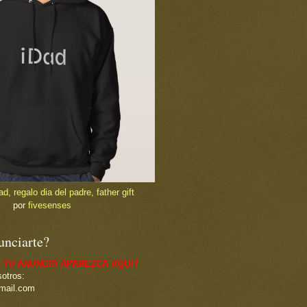
, regalo dia del padre, father gift
por
fivesenses
unciarte?
 TU ANUNCIO APAREZCA AQUI?
otros:
mail.com