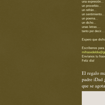
una expresión...
un proverbio...
un refrán...
un sentimiento...
un poema...
un dicho...
unas letras....
tanto por decir....
Espero que disfr
Escríbenos para 
mifrasedeldia@g
Envíanos tu frase
Feliz día!
El regalo má
padre iDad 
que se agot