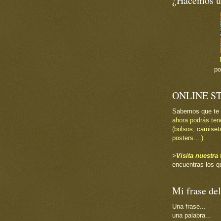
¿Hacemos un
p
ONLINE S
Sabemos que te
ahora podrás ten
(
bolsos, camiset
posters....
)
>
Visita nuestr
encuentras los q
Mi frase del
Una frase...
una palabra...