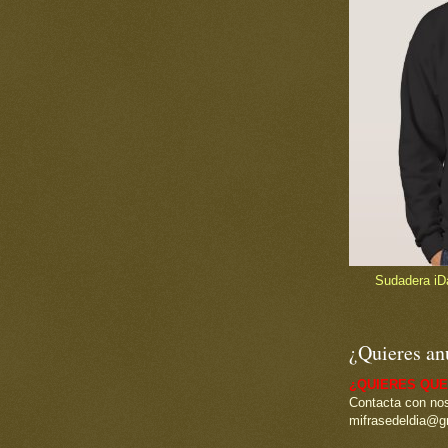
Sudadera iDad
¿Quieres an
¿QUIERES QUE
Contacta con nos
mifrasedeldia@g