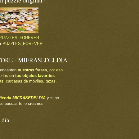
 puzzle original?
PUZZLES_FOREVER
or
PUZZLES_FOREVER
TORE - MIFRASEDELDIA
 encantan
nuestras frases
, por eso
erlas
en tus objetos favoritos
as, carcasas de móviles, tazas,
a tienda MIFRASEDELDIA
y si no
ue buscas te lo creamos
 día