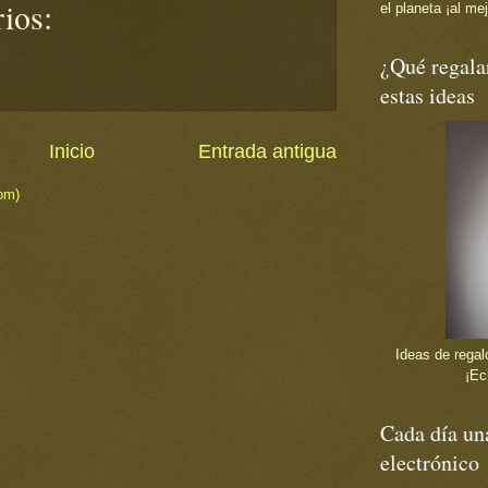
ios:
el planeta ¡al mej
¿Qué regala
estas ideas
Inicio
Entrada antigua
om)
Ideas de regalo
¡Ec
Cada día una
electrónico